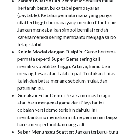
Pahami Nilai Setiap Permata:
Sebelum mulai
bertaruh besar, buka tabel pembayaran
(paytable). Ketahui permata mana yang punya
nilai tertinggi dan mana yang memicu fitur bonus.
Jangan mengabaikan simbol bernilai rendah
karena mereka sering membantu menjaga saldo
tetap stabil.
Kelola Modal dengan Disiplin:
Game bertema
permata seperti
Super Gems
seringkali
memiliki volatilitas tinggi. Artinya, kamu bisa
menang besar atau kalah cepat. Tentukan batas
kalah dan batas menang sebelum mulai, dan
patuhilah itu.
Gunakan Fitur Demo:
Jika kamu masih ragu
atau baru mengenal game dari Playstar ini,
cobalah versi demo terlebih dahulu. Ini
membantumu memahami ritme permainan tanpa
harus mempertaruhkan uang asli.
Sabar Menunggu Scatter:
Jangan terburu-buru