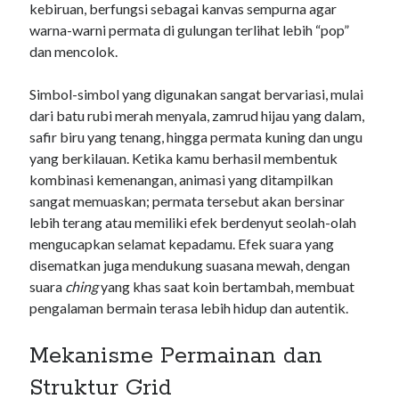
kebiruan, berfungsi sebagai kanvas sempurna agar
warna-warni permata di gulungan terlihat lebih “pop”
dan mencolok.
Simbol-simbol yang digunakan sangat bervariasi, mulai
dari batu rubi merah menyala, zamrud hijau yang dalam,
safir biru yang tenang, hingga permata kuning dan ungu
yang berkilauan. Ketika kamu berhasil membentuk
kombinasi kemenangan, animasi yang ditampilkan
sangat memuaskan; permata tersebut akan bersinar
lebih terang atau memiliki efek berdenyut seolah-olah
mengucapkan selamat kepadamu. Efek suara yang
disematkan juga mendukung suasana mewah, dengan
suara
ching
yang khas saat koin bertambah, membuat
pengalaman bermain terasa lebih hidup dan autentik.
Mekanisme Permainan dan
Struktur Grid