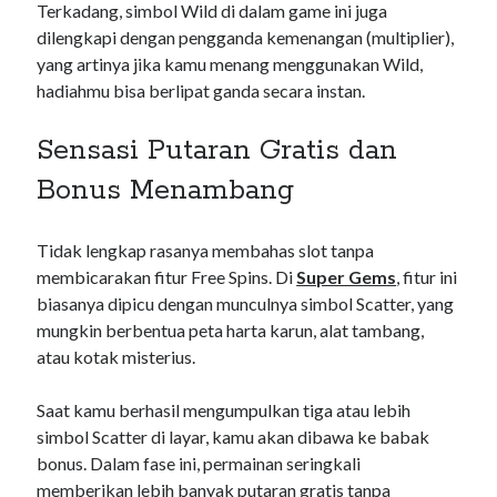
Terkadang, simbol Wild di dalam game ini juga
dilengkapi dengan pengganda kemenangan (multiplier),
yang artinya jika kamu menang menggunakan Wild,
hadiahmu bisa berlipat ganda secara instan.
Sensasi Putaran Gratis dan
Bonus Menambang
Tidak lengkap rasanya membahas slot tanpa
membicarakan fitur Free Spins. Di
Super Gems
, fitur ini
biasanya dipicu dengan munculnya simbol Scatter, yang
mungkin berbentua peta harta karun, alat tambang,
atau kotak misterius.
Saat kamu berhasil mengumpulkan tiga atau lebih
simbol Scatter di layar, kamu akan dibawa ke babak
bonus. Dalam fase ini, permainan seringkali
memberikan lebih banyak putaran gratis tanpa