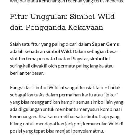
win) daripada kemenangan recehan yang terus menerus.
Fitur Unggulan: Simbol Wild
dan Pengganda Kekayaan
Salah satu fitur yang paling dicari dalam
Super Gems
adalah kehadiran simbol Wild. Dalam sebagian besar
slot bertema permata buatan Playstar, simbol ini
seringkali diwakili oleh permata paling langka atau
berlian terbesar.
Fungsi dari simbol Wild ini sangat krusial. Ia bertindak
sebagai kartu As dalam permainan kartu atau “joker”
yang bisa menggantikan hampir semua simbol lain yang
ada di gulungan untuk membantu menyusun kombinasi
kemenangan. Jika kamu melihat satu simbol saja yang
hilang untuk mendapatkan jackpot, kemunculan Wild di
posisi yang tepat bisa menjadi penyelamatmu.