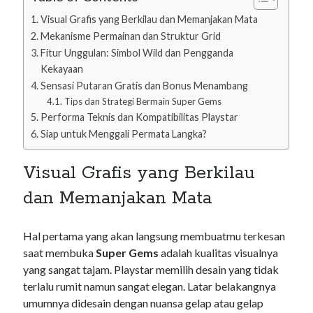
istanaslot
Visual Grafis yang Berkilau dan Memanjakan Mata
slot gacor
Mekanisme Permainan dan Struktur Grid
slot
Fitur Unggulan: Simbol Wild dan Pengganda
Kekayaan
Sensasi Putaran Gratis dan Bonus Menambang
Tips dan Strategi Bermain Super Gems
Performa Teknis dan Kompatibilitas Playstar
Siap untuk Menggali Permata Langka?
Visual Grafis yang Berkilau
dan Memanjakan Mata
Hal pertama yang akan langsung membuatmu terkesan
saat membuka
Super Gems
adalah kualitas visualnya
yang sangat tajam. Playstar memilih desain yang tidak
terlalu rumit namun sangat elegan. Latar belakangnya
umumnya didesain dengan nuansa gelap atau gelap